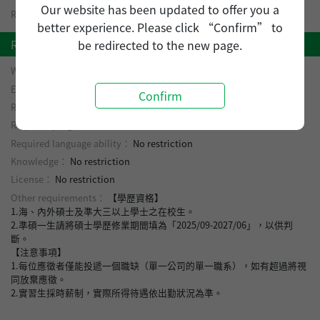
Our website has been updated to offer you a
Required number of employee：
1 ~ 17 person(s)
better experience. Please click “Confirm” to
Requirements
be redirected to the new page.
Work experience：
No restriction
Experience：
No restriction
Confirm
Required education level：
No restriction
Required program：
No restriction
Required language ability：
No restriction
Knowledge：
No restriction
License：
No restriction
Other requirements：
【學歷資格】
1.海、內外碩士及準大三以上學士之在校生。
2.準碩一生請將碩士學歷修業期間填為「2025/09-2027/06」，以供判
斷。
【注意事項】
1.每位應徵者僅能投遞一個職缺（單一公司的單一職系），如有超過將視
同放棄應徵。
2.實習生採時薪制，實際所得待遇依出勤狀況為準。