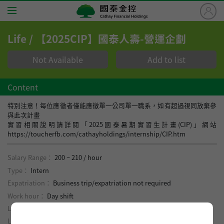
國
泰
金
Life / 【2025CIP】國泰人壽-營運企劃
控
Home
Cathay
Not Available
Add to list
Financial
Jobs
Holdings
Content
About Cathay
特別注意！每位應徵者僅能應徵單一公司單一職系，如有超過視同放棄參
與此次計畫
實習相關說明請詳閱「2025國泰暑期實習生計畫(CIP)」網站
Benefits
https://toucherfb.com/cathayholdings/internship/CIP.htm
Careers
Salary Range：
200 ~ 210 / hour
Type：
Intern
Expatriation：
Business trip/expatriation not required
FAQ
Work hour：
Day shift
Location：
Taipei City Daan District
Application Steps
Leave system：
Two-day weekend