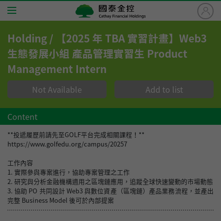
國
泰
金
Holding / 【2025 年 TBA 實習計畫】Web3
控
Home
生態發展小組 產品管理實習生 Product
Cathay
Management Intern
Financial
Jobs
Holdings
Not Available
Add to list
About Cathay
Content
Benefits
**投遞履歷前請先至GOLF平台完成相關課程！**
https://www.golfedu.org/campus/20257
Careers
工作內容
1. 實際參與專案進行，協助專案管理之工作
FAQ
2. 研究與分析金融機構適用之區塊鏈應用，追蹤全球快速變動的市場動態
3. 協助 PO 共同設計 Web3 與數位資產（區塊鏈）產品業務流程，並產出
完整 Business Model 後可於內部提案
Application Steps