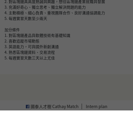
2. 對區塊鏈具高度熱誠與興趣，想往區塊鏈產業就職與發展
3. 充滿好奇心、獨立思考、獨立解決問題的能力
4. 主動積極、細心負責、重視團隊合作、良好溝通協調能力
5. 每週實習天數至少兩天
加分條件
1. 對區塊鏈產品與軟體技術有基礎知識
2. 喜歡追蹤市場動態
3. 英語能力，可與國外新創溝通
4. 熟悉區塊鏈資料、交易流程
5. 每週實習天數三天以上尤佳
國泰人才樹 Cathay Match
Intern plan
English
繁體中文
Copyright © Cathay United Bank
Company Limited