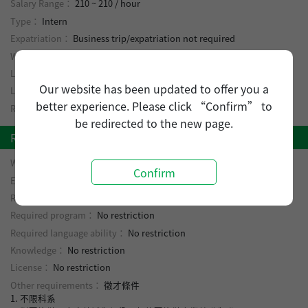
Salary Range：
210 ~ 210 / hour
Type：
Intern
Expatriation：
Business trip/expatriation not required
Work hour：
Day shift
Location：
Taipei City Xinyi District
Our website has been updated to offer you a
Leave system：
Negotiable
better experience. Please click “Confirm” to
Required number of employee：
5 ~ 5 person(s)
be redirected to the new page.
Requirements
Work experience：
No restriction
Confirm
Experience：
No restriction
Required education level：
No restriction
Required program：
No restriction
Required language ability：
No restriction
Knowledge：
No restriction
License：
No restriction
Other requirements：
徵才條件
1. 不限科系