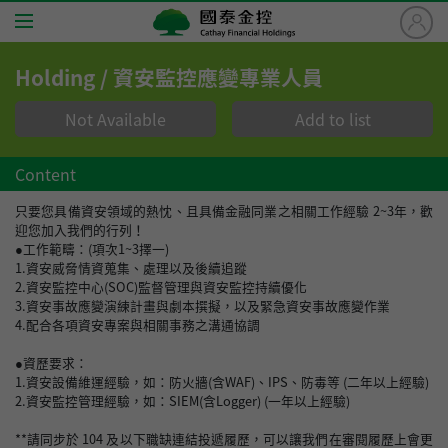
國
泰
金
Holding / 資安監控應變專業人員
控
Home
Cathay
Not Available
Add to list
Financial
Jobs
Holdings
Content
About Cathay
只要您具備資安領域的熱忱、且具備金融同業之相關工作經驗 2~3年，歡
迎您加入我們的行列！
●工作範疇：(項次1~3擇一)
Benefits
1.資安威脅情資蒐集、處理以及後續追蹤
2.資安監控中心(SOC)監督管理與資安監控持續優化
3.資安事故應變演練計畫與劇本撰擬，以及緊急資安事故應變作業
Careers
4.配合各項資安專案與相關事務之溝通協調
●資歷要求：
FAQ
1.資安設備維運經驗，如：防火牆(含WAF)、IPS、防毒等 (二年以上經驗)
2.資安監控管理經驗，如：SIEM(含Logger) (一年以上經驗)
Application Steps
**請同步於 104 及以下職缺連結投遞履歷，可以讓我們在審閱履歷上會更