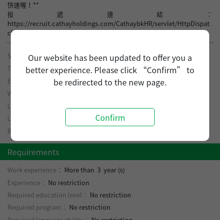
快速喔！**
投遞連結：
https://recruit.cathayholdings.com/CathaybkHR/servlet/HttpDispat
cher/EZA0_0320/jobDetail?applFormNo=I00014505
Salary Range：
Negotiable (Regular salary is 40,000 and above.)
Our website has been updated to offer you a
Type：
Full-time
better experience. Please click “Confirm” to
Expatriation：
Business trip/expatriation not required
be redirected to the new page.
Work hour：
Day shift
Location：
Taipei City Xinyi District
Confirm
Leave system：
Negotiable
Required number of employee：
No restriction
Requirements
Work experience：
More than 3 year (s)
Experience：
No restriction
Required education level：
No restriction
Required program：
No restriction
Required language ability：
No restriction